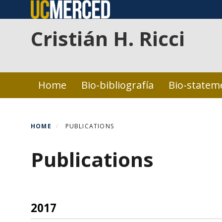
Skip
to
Cristián H. Ricci
main
content
Primary menu
Home
Bio-bibliografía
Bio-statem
HOME
PUBLICATIONS
Publications
2017