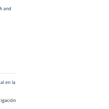
sh and
al en la
tigación