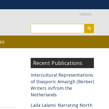
Secondary menu
VIDEOS
Search
Search
les
Recent Publications
Intercultural Representations
of Diasporic Amazigh (Berber)
Writers in/from the
Netherlands
Laila Lalami: Narrating North