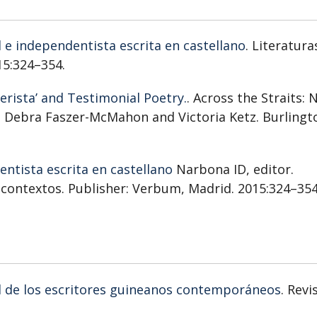
l e independentista escrita en castellano
. Literatura
15:324–354.
rista’ and Testimonial Poetry.
. Across the Straits:
s. Debra Faszer-McMahon and Victoria Ketz. Burlingt
entista escrita en castellano
Narbona ID, editor.
 contextos. Publisher: Verbum, Madrid. 2015:324–354
al de los escritores guineanos contemporáneos
. Revi