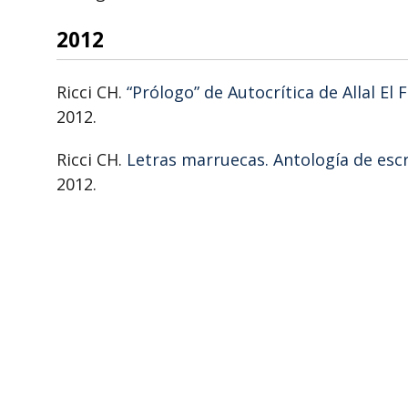
2012
Ricci CH.
“Prólogo” de Autocrítica de Allal El F
2012.
Ricci CH.
Letras marruecas. Antología de esc
2012.
2011
Ricci CH.
Identidad, lengua y nación en la li
Educación de España en Marruecos. 2011;(22)
Ricci CH.
Contemporary Moroccan Literature 
editors. World Literature in Spanish: An Enc