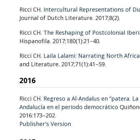
Ricci CH.
Intercultural Representations of D
Journal of Dutch Literature. 2017;8(2).
Ricci CH.
The Reshaping of Postcolonial Iber
Hispanofila. 2017;180(1):21–40.
Ricci CH.
Laila Lalami: Narrating North Afric
and Literature. 2017;71(1):41–59.
2016
Ricci CH.
Regreso a Al-Andalus en “patera. La
Andalucía en el periodo democrático
Quiñones
2016:173–202.
Publisher's Version
Publisher's Version