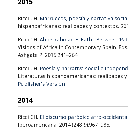
2015
Ricci CH.
Marruecos, poesía y narrativa socia
hispanoafricanas: realidades y contextos. 20
Ricci CH.
Abderrahman El Fathi: Between ‘Pate
Visions of Africa in Contemporary Spain. Ed
Ashgate P. 2015:241–264.
Ricci CH.
Poesía y narrativa social e independ
Literaturas hispanoamericanas: realidades y
Publisher's Version
Publisher's Version
2014
Ricci CH.
El discurso paródico afro-occident
Iberoamericana. 2014;(248-9):967–986.