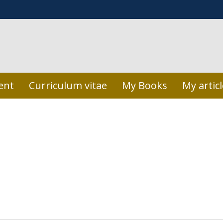
ent
Curriculum vitae
My Books
My artic