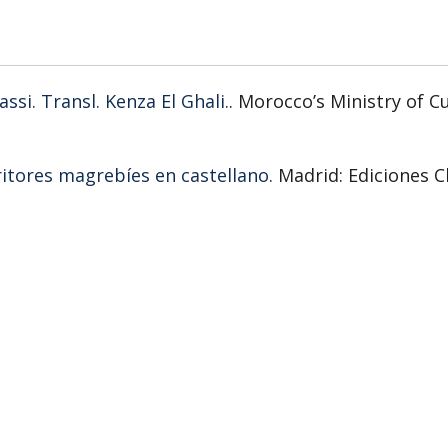
assi. Transl. Kenza El Ghali.
. Morocco’s Ministry of Cu
ritores magrebíes en castellano
. Madrid: Ediciones C
teratura amazigh-catalana
. Aljamía (A Journal of Conse
:79–94.
Written in Spanish
Ihrie M, Oropesa S, Ihrie M, Oro
yclopedia. Santa Barbara, CA: ABC-CLIO. 2011.